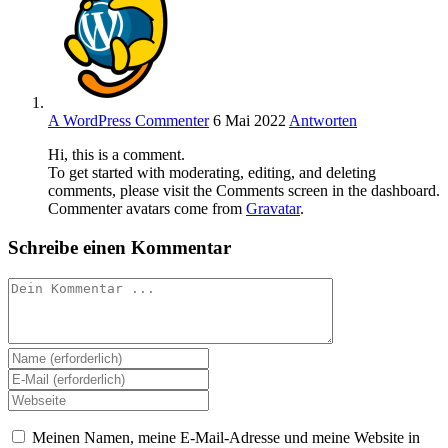
A WordPress Commenter
6 Mai 2022
Antworten
Hi, this is a comment.
To get started with moderating, editing, and deleting
comments, please visit the Comments screen in the dashboard.
Commenter avatars come from
Gravatar
.
Schreibe einen Kommentar
Kommentieren
Gib
deinen
Gib
Namen
deine
Gib
oder
E-
deine
Benutzernamen
Mail-
Website-
Meinen Namen, meine E-Mail-Adresse und meine Website in
zum