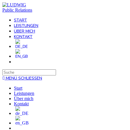
Zum
Inhalt
springen
START
LEISTUNGEN
ÜBER MICH
KONTAKT
Search
this
MENÜ
SCHLIESSEN
website
Start
Leistungen
Über mich
Kontakt