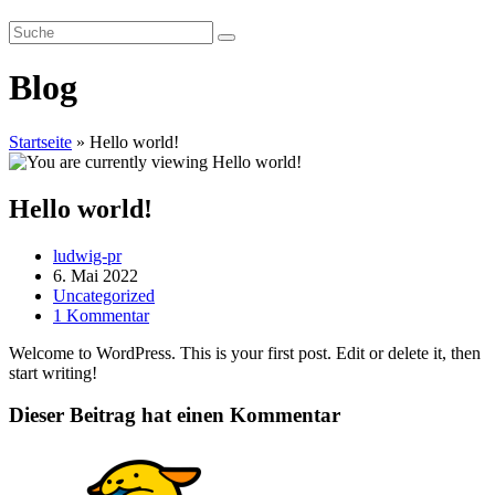
Blog
Startseite
»
Hello world!
Hello world!
Beitrags-
ludwig-pr
Autor:
Beitrag
6. Mai 2022
veröffentlicht:
Beitrags-
Uncategorized
Kategorie:
Beitrags-
1 Kommentar
Kommentare:
Welcome to WordPress. This is your first post. Edit or delete it, then
start writing!
Dieser Beitrag hat einen Kommentar